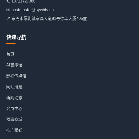
📞
13711727386
📧
postmaster@sywhtv.cn
📍 东莞市厚街镇家具大道91号德丰大厦406室
快速导航
首页
AI智能馆
影视传媒馆
网站搭建
新闻动态
会员中心
双赢商城
推广赚钱